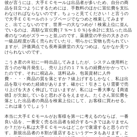
彼が言うには、大手ＥＣモールは出品者が多いため、自分の商
品を目立つようにするためには、手数料のほかに宣伝費を支払
わなければならないのです。ちょっと見てください！と言うの
で大手ＥＣモールのトップページでなつめと検束してみます
と、出てこないのです、世界一の大なつめが！検索上位に並ん
でいるのは、高額な宣伝費(７％〜１０％)を余計に支払った出品
者のなつめがズラーっと並ぶのです。薬膳堂の半分の大きさの
一級品程度が高く売られていたり、明らかに安物も売られてい
ますが、評価満点でも長寿薬膳堂の大なつめは、なかなか見つ
けられないのです。
こうき君のＲ社に一時出品してみましたが、システム使用料と
言うのが毎月発生し、売り上げの１７％もの経費がかかってい
たのです。それに税込み、送料込み、包装資材に人件
費・・・・商品の質を落とすか？値上げするしかなく、私は出
品を取りやめた経緯があります。確かに！引きこもり需要で売
り上げを大きく伸ばしてはいますが、私には一番大事な【商道
徳】が欠如していると思わざるをえません。たくさん宣伝費を
落とした出品者の商品を検索上位にして、お客様に買わせる。
これは違うでしょう！
本当に大手ＥＣモールがお客様を第一に考えるのならば、一番
良い品を、一番安く売る出品者を紹介するべきではありません
か？だから私は大手ＥＣモールはどこかで衰退すると思うので
す。新規出品者の８割が退店するというデータもあります。と