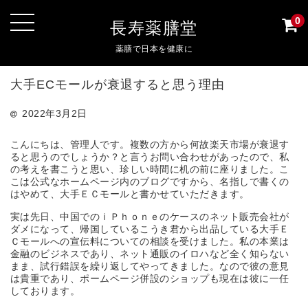
0
長寿薬膳堂
薬膳で日本を健康に
大手ECモールが衰退すると思う理由
2022年3月2日
こんにちは、管理人です。複数の方から何故楽天市場が衰退す
ると思うのでしょうか？と言うお問い合わせがあったので、私
の考えを書こうと思い、珍しい時間に机の前に座りました。こ
こは公式なホームページ内のブログですから、名指しで書くの
はやめて、大手ＥＣモールと書かせていただきます。
実は先日、中国でのｉＰｈｏｎｅのケースのネット販売会社が
ダメになって、帰国しているこうき君から出品している大手Ｅ
Ｃモールへの宣伝料についての相談を受けました。私の本業は
金融のビジネスであり、ネット通販のイロハなど全く知らない
まま、試行錯誤を繰り返してやってきました。なので彼の意見
は貴重であり、ポームページ併設のショップも現在は彼に一任
しております。