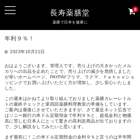
0
長寿薬膳堂
薬膳で日本を健康に
年利９％！
2023年10月21日
おはようございます、管理人です。売り上げの大きかったメル
カリへの出品を止めたことで、売り上げの減少を危惧しました
が幸いホームページ、PAYPAYフリマ、ラクマ、Ｙａｈｏｏショ
ッピンクでお買い上げいただく方が増加し、少し安心いたしま
した。
この週末はかねてより取り組んでおりました薬膳カレーレトル
トの最終チェックと第四回薬膳料理教室の準備をしています。
ご案内は最後にさせていただきますが、さて最近ネット広告で
はソニー銀行の米ドル定期預金で年利９％と、超低金利と物価
高に苦しむ日本人にとって驚きの高利息商品が出ておりますの
で、少し解説をしてみたいと思います。
まず最初に！この米ドル定期預金の金利９％と言うのは半年間