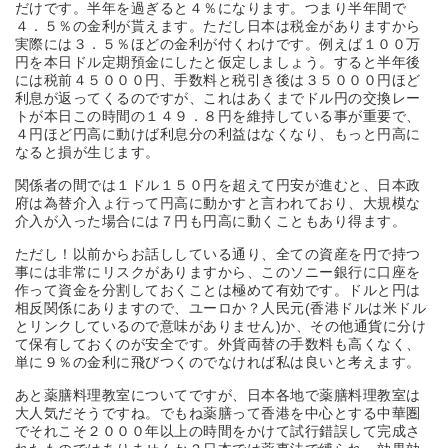
だけです。半年を過ぎると４％になります。つまり半年間で
４．５％の金利が貰えます。ただし日本は税金がありますから
実際には３．５％ほどの金利が付くわけです。例えば１００万
円を本日ドル定期預金にしたと仮定しましょう。すると半年後
には税前４５０００円、手数料と税引き後は３５０００円ほど
利息が返ってくるのですが、これはあくまでドル円の交換レー
トが本日この時間の１４９．８円を維持している事が重要で、
４円ほど円高に動けば利息分の利益はなくなり、もっと円高に
なると損が生じます。
関係者の間では１ドル１５０円を超えて円安が進むと、日本政
府は為替介入ょ行って円高に動かすと言われており、大規模な
介入が入った場合には７円も円高に動くこともあり得ます。
ただし！以前からお話ししている通り、全ての資産を円で持つ
事には非常にリスクがありますから、このソニー銀行に口座を
作って資金を分割しておくことは極めて有効です。ドルと円は
相反関係にありますので、ユーロか？人民元(香港ドルは米ドル
とリンクしているので意味がありません)か、その他通貨に分け
て保有しておくのが安全です。外貨両替の手数料も高くなく、
単に９％の金利に飛びつくのでなければ私は良いと考えます。
あと薬膳料理教室についてですが、日本各地で薬膳料理教室は
大人気だそうですね。でもね薬膳って香港を中心とする中華圏
でそれこそ２０００年以上の時間をかけて試行錯誤して完成さ