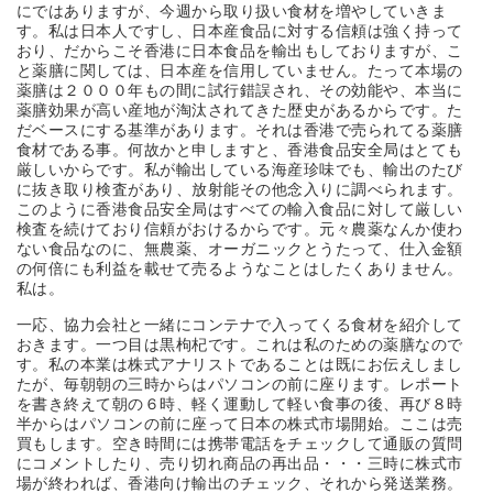
にではありますが、今週から取り扱い食材を増やしていきま
す。私は日本人ですし、日本産食品に対する信頼は強く持って
おり、だからこそ香港に日本食品を輸出もしておりますが、こ
と薬膳に関しては、日本産を信用していません。たって本場の
薬膳は２０００年もの間に試行錯誤され、その効能や、本当に
薬膳効果が高い産地が淘汰されてきた歴史があるからです。た
だベースにする基準があります。それは香港で売られてる薬膳
食材である事。何故かと申しますと、香港食品安全局はとても
厳しいからです。私が輸出している海産珍味でも、輸出のたび
に抜き取り検査があり、放射能その他念入りに調べられます。
このように香港食品安全局はすべての輸入食品に対して厳しい
検査を続けており信頼がおけるからです。元々農薬なんか使わ
ない食品なのに、無農薬、オーガニックとうたって、仕入金額
の何倍にも利益を載せて売るようなことはしたくありません。
私は。
一応、協力会社と一緒にコンテナで入ってくる食材を紹介して
おきます。一つ目は黒枸杞です。これは私のための薬膳なので
す。私の本業は株式アナリストであることは既にお伝えしまし
たが、毎朝朝の三時からはパソコンの前に座ります。レポート
を書き終えて朝の６時、軽く運動して軽い食事の後、再び８時
半からはパソコンの前に座って日本の株式市場開始。ここは売
買もします。空き時間には携帯電話をチェックして通販の質問
にコメントしたり、売り切れ商品の再出品・・・三時に株式市
場が終われば、香港向け輸出のチェック、それから発送業務。