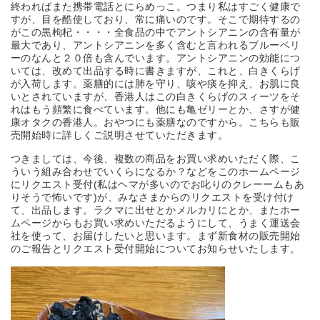
終わればまた携帯電話とにらめっこ。つまり私はすごく健康で
すが、目を酷使しており、常に痛いのです。そこで期待するの
がこの黒枸杞・・・・全食品の中でアントシアニンの含有量が
最大であり、アントシアニンを多く含むと言われるブルーベリ
ーのなんと２０倍も含んでいます。アントシアニンの効能につ
いては、改めて出品する時に書きますが、これと、白きくらげ
が入荷します。薬膳的には肺を守り、咳や痰を抑え、お肌に良
いとされていますが、香港人はこの白きくらげのスィーツをそ
れはもう頻繁に食べています。他にも亀ゼリーとか、さすが健
康オタクの香港人。おやつにも薬膳なのですから。こちらも販
売開始時に詳しくご説明させていただきます。
つきましては、今後、複数の商品をお買い求めいただく際、こ
ういう組み合わせでいくらになるか？などをこのホームページ
にリクエスト受付(私はヘマが多いのでお叱りのクレーームもあ
りそうで怖いです)が、みなさまからのリクエストを受け付け
て、出品します。ラクマに出せとかメルカリにとか、またホー
ムページからもお買い求めいただるようにして、うまく運送会
社を使って、お届けしたいと思います。まず新食材の販売開始
のご報告とリクエスト受付開始についてお知らせいたします。