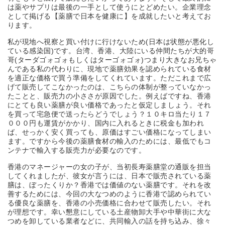
は薬やサプリは最後の一手として使うにとどめたい。企業理念
として掲げる【薬膳で日本を健康に】を成就したいと考えてお
ります。
私が現地へ視察と買い付けに行けないため(日本は状態が悪化し
ている感染国)です。台湾、香港、大陸にいる仲間たちが大的哥
哥(ターダゴォゴォもしくはターゴォゴォ)つまり大きなお兄ちゃ
んである私の代わりに、現地で薬膳効果を認められている食材
を適正な価格で買う準備をしてくれています。ただこれまで広
げて販売してこなかったのは、こちらの体制が整っていなかっ
たことと、販売力の小ささが原因でした。例えばですね、香港
にとても良い薬膳が良い価格であったと仮定しましょう。それ
を買って宅急便で送ったらどうでしょう？１０キロ当たり１７
０００円も運賃がかかり、国内に入れるときに税金も加われ
ば、せっかく安く買っても、原価はすごい価格になってしまい
ます。ですから今後の薬膳食材の輸入のためには、最低でもコ
ンテナで輸入する販売力が必要なのです。
香港のマネージャーの女の子が、当初長寿薬膳堂の通販を担当
してくれましたが、彼女が言うには、日本で販売されている薬
膳は、ぼったくりか？香港では価値のない薬膳です。それを改
善するためには、今回の大なつめのように香港で認められてい
る優良な薬膳を、香港の小売価格に合わせて販売したい。それ
が理想です。幸い懇意にしている土産物卸大手や中華街に大な
つめを卸している業者などに、共同輸入の話を持ち込み、徐々