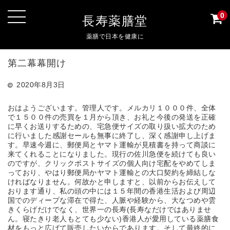
0
長寿薬膳堂
薬膳で日本を健康に
第二幕幕開け
2020年8月3日
おはようございます。管理人です。メルカリ１０００件、全体
で１５００件の売買を１月から頂き、お礼と今後の発送を正確
に早くお送りするための、宅急便サイズの取り扱い拡大のため
に行いました感謝セールも無事に終了し、深く感謝申し上げま
す。早速今週に、郵便局とヤマト運輸が見積書を持って商談に
来てくれることになりました。現行の佐川急便を続けても良い
のですが、クリックポストサイズの個人向け宅配をやめてしま
っており、やはり郵便局かヤマト運輸との大口契約を締結しな
ければなりません。何故かと申しますと、以前からお伝えして
おります通り、私の頭の中には１５年間の香港生活および周辺
国でのディープな滞在で得た、人脈や経験から、大なつめや雲
きくらげだけでなく、世界一の長寿(長寿なだけではありませ
ん。寝たきり老人もとても少ない)香港人が愛用している薬膳食
材をもっと広げて販売したいからであります。そして最終的に