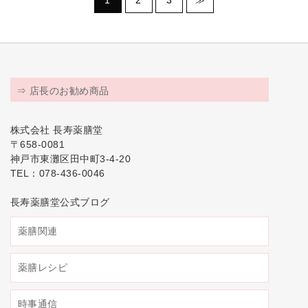
1
2
3
≫
⇒ 店長のお勧め商品
株式会社 長寿薬膳堂
〒658-0081
神戸市東灘区田中町3-4-20
TEL：078-436-0046
長寿薬膳堂公式ブログ
薬膳関連
薬膳レシピ
時事通信