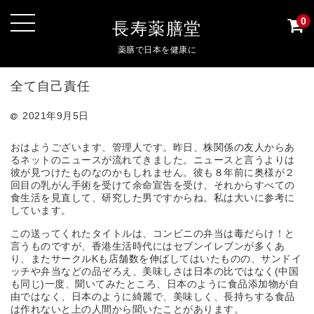
0
長寿薬膳堂
薬膳で日本を健康に
全て自己責任
2021年9月5日
おはようございます、管理人です。昨日、株関係の友人からあ
るネットのニュースが流れてきました。ニュースと言うよりは
彼が見つけたものなのかもしれません。彼も８年前に奥様が２
回目の乳がん手術を受けて余命宣告を受け、それからすべての
食生活を見直して、研究した男ですからね。私は大いに参考に
しています。
この送ってくれたタイトルは、コンビニの弁当は毒だらけ！と
言うものですが、香港生活時代にはセブンイレブンが多くあ
り、またサークルKも店舗数を伸ばしてはいたものの、サンドイ
ッチや弁当などの品ぞろえ、美味しさは日本の比ではなく(中国
も同じ)一度、聞いてみたところ、日本のように食品添加物が自
由ではなく、日本のように綺麗で、美味しく、長持ちする食品
は作れないと上の人間から聞いたことがあります。