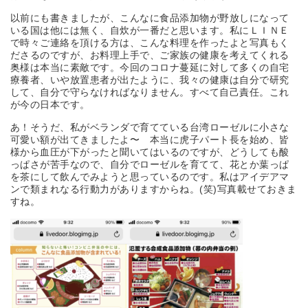
以前にも書きましたが、こんなに食品添加物が野放しになって
いる国は他には無く、自炊が一番だと思います。私にＬＩＮＥ
で時々ご連絡を頂ける方は、こんな料理を作ったよと写真もく
ださるのですが、お料理上手で、ご家族の健康を考えてくれる
奥様は本当に素敵です。今回のコロナ蔓延に対して多くの自宅
療養者、いや放置患者が出たように、我々の健康は自分で研究
して、自分で守らなければなりません。すべて自己責任。これ
が今の日本です。
あ！そうだ、私がベランダで育てている台湾ローゼルに小さな
可愛い額が出てきましたよ〜 本当に虎子パート長を始め、皆
様から血圧が下がったと聞いてはいるのですが、どうしても酸
っぱさが苦手なので、自分でローゼルを育てて、花とか葉っぱ
を茶にして飲んでみようと思っているのです。私はアイデアマ
ンで類まれなる行動力がありますからね。(笑)写真載せておきま
すね。