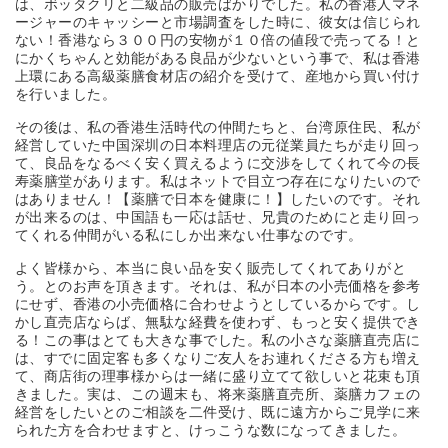
は、ボッタクリと二級品の販売ばかりでした。私の香港人マネ
ージャーのキャッシーと市場調査をした時に、彼女は信じられ
ない！香港なら３００円の安物が１０倍の値段で売ってる！と
にかくちゃんと効能がある良品が少ないという事で、私は香港
上環にある高級薬膳食材店の紹介を受けて、産地から買い付け
を行いました。
その後は、私の香港生活時代の仲間たちと、台湾原住民、私が
経営していた中国深圳の日本料理店の元従業員たちが走り回っ
て、良品をなるべく安く買えるように交渉をしてくれて今の長
寿薬膳堂があります。私はネットで目立つ存在になりたいので
はありません！【薬膳で日本を健康に！】したいのです。それ
が出来るのは、中国語も一応は話せ、兄貴のためにと走り回っ
てくれる仲間がいる私にしか出来ない仕事なのです。
よく皆様から、本当に良い品を安く販売してくれてありがと
う。とのお声を頂きます。それは、私が日本の小売価格を参考
にせず、香港の小売価格に合わせようとしているからです。し
かし直売店ならば、無駄な経費を使わず、もっと安く提供でき
る！この事はとても大きな事でした。私の小さな薬膳直売店に
は、すでに固定客も多くなりご友人をお連れくださる方も増え
て、商店街の理事様からは一緒に盛り立てて欲しいと花束も頂
きました。実は、この週末も、将来薬膳直売所、薬膳カフェの
経営をしたいとのご相談を二件受け、既に遠方からご見学に来
られた方を合わせますと、けっこうな数になってきました。