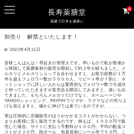
0
長寿薬膳堂
薬膳で日本を健康に
卸売り 解禁といたします！
2022年4月11日
皆様こんばんは！早起きの管理人です。早いもので私が香港か
ら帰国して薬膳食材の販売を開始して約２年が経ちました。メ
ルカリとメルカリショップを合わせますと、お取引総数が１万
件を超えフュロワー数が３０００人、リピート率が７割と、ネ
ットショップに詳しい人からは驚異的なフォロワー数で大成功
と仰っていたたきますが直売店を開店してみますと、迷いも出
てきました。もちろんメルカリだけでなく、ホームページや
YAHOOショッピング、PAYPAYフリマや、ラクマなどの売り上
げも加えますと、確かに伸びては来ているのですが、、、、、
実は圧倒的に店舗販売のほうがかかるコストがかからない。つ
まりお客様に安く販売できるのです。例えば、１０００円で販
売した場合、サイトに支払う手数料が１００円、平均の配送コ
ストが２２０円、段ボール、包装資材にシール等で５０円。こ