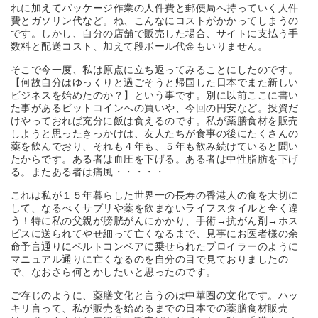
れに加えてパッケージ作業の人件費と郵便局へ持っていく人件
費とガソリン代など。ね、こんなにコストがかかってしまうの
です。しかし、自分の店舗で販売した場合、サイトに支払う手
数料と配送コスト、加えて段ボール代金もいりません。
そこで今一度、私は原点に立ち返ってみることにしたのです。
【何故自分はゆっくりと過ごそうと帰国した日本でまた新しい
ビジネスを始めたのか？】という事です。別に以前ここに書い
た事があるビットコインへの買いや、今回の円安など。投資だ
けやっておれば充分に飯は食えるのです。私が薬膳食材を販売
しようと思ったきっかけは、友人たちが食事の後にたくさんの
薬を飲んでおり、それも４年も、５年も飲み続けていると聞い
たからです。ある者は血圧を下げる。ある者は中性脂肪を下げ
る。またある者は痛風・・・・・
これは私が１５年暮らした世界一の長寿の香港人の食を大切に
して、なるべくサプリや薬を飲まないライフスタイルと全く違
う！特に私の父親が膀胱がんにかかり、手術→抗がん剤→ホス
ピスに送られてやせ細って亡くなるまで、見事にお医者様の余
命予言通りにベルトコンベアに乗せられたブロイラーのように
マニュアル通りに亡くなるのを自分の目で見ておりましたの
で、なおさら何とかしたいと思ったのです。
ご存じのように、薬膳文化と言うのは中華圏の文化です。ハッ
キリ言って、私が販売を始めるまでの日本での薬膳食材販売