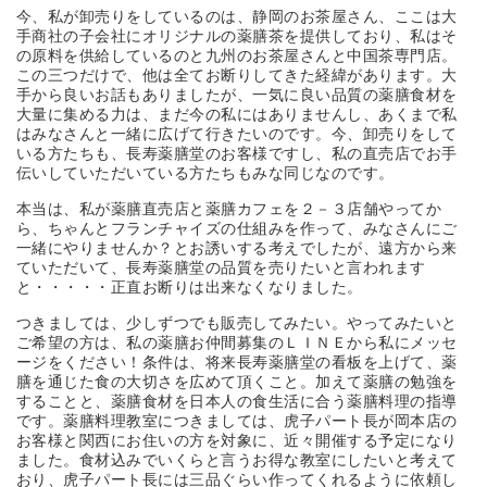
今、私が卸売りをしているのは、静岡のお茶屋さん、ここは大
手商社の子会社にオリジナルの薬膳茶を提供しており、私はそ
の原料を供給しているのと九州のお茶屋さんと中国茶専門店。
この三つだけで、他は全てお断りしてきた経緯があります。大
手から良いお話もありましたが、一気に良い品質の薬膳食材を
大量に集める力は、まだ今の私にはありませんし、あくまで私
はみなさんと一緒に広げて行きたいのです。今、卸売りをして
いる方たちも、長寿薬膳堂のお客様ですし、私の直売店でお手
伝いしていただいている方たちもみな同じなのです。
本当は、私が薬膳直売店と薬膳カフェを２－３店舗やってか
ら、ちゃんとフランチャイズの仕組みを作って、みなさんにご
一緒にやりませんか？とお誘いする考えでしたが、遠方から来
ていただいて、長寿薬膳堂の品質を売りたいと言われます
と・・・・・正直お断りは出来なくなりました。
つきましては、少しずつでも販売してみたい。やってみたいと
ご希望の方は、私の薬膳お仲間募集のＬＩＮＥから私にメッセ
ージをください！条件は、将来長寿薬膳堂の看板を上げて、薬
膳を通じた食の大切さを広めて頂くこと。加えて薬膳の勉強を
することと、薬膳食材を日本人の食生活に合う薬膳料理の指導
です。薬膳料理教室につきましては、虎子パート長が岡本店の
お客様と関西にお住いの方を対象に、近々開催する予定になり
ました。食材込みでいくらと言うお得な教室にしたいと考えて
おり、虎子パート長には三品ぐらい作ってくれるように依頼し