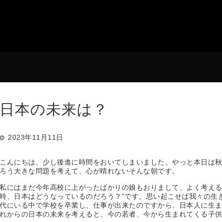
日本の未来は？
2023年11月11日
こんにちは。少し後進に時間をおいてしまいました。やっと本日は
ろう大きな問題を考えて、心が晴れないそんな朝です。
私にはまだ今年高校に上がったばかりの娘もおりまして、よく考える
時、日本はどうなっているのだろう？”です。思い起こせば我々の生
代にいる中で学校を卒業し、仕事が出来たのですから。日本人に生
れからの日本の未来を考えると、今の若者、今から生まれてくる子