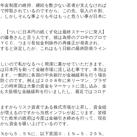
、年金制度の維持、継続を数少ない若者が支えなければ
金で搾取されているのですから、この先、収入の６割、
ね。しかしそんな事よりも今はもっと危うい事が日本に
前、【ついに日本円の紙くず化は最終ステージに突入】
表の藤巻さんと言う人です。彼は為替のプロ中のプロで
、ＹＣＣ、つまり長短金利操作の再修正が発表され、
持すると決定したが、これはもう日銀の最終防衛ライン
難しいので私がなるべく簡潔に書かせていただきます。
要は日本円を刷って金融市場に流し込む事です。本当は
します。一般的に各国の中央銀行が金融緩和を行う場合
を防ぐのです。例えば２００８年に米リーマン、ブラザ
。この時米国は大量の資金をマーケットに流し込み、金
度も大規模な金融緩和を行いましたし、最近ではコロナ
みますからリスク資産である株式市場が上昇し、資金繰
金が増えるのですから当然インフレが起こります。皆様
慌てた欧米の政府は今度は金融引き締めを行って、現在
中から資金を吸い上げているのです。
５％から５．５％に、以下英国０．１％→５．２５％。