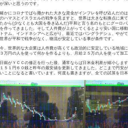
が深いと思うのです。
確かにコロナでばら撒かれた大きな資金がインフレを呼び込んだの
のハマスとイスラエルの戦争を見ますと、世界は大きな転換点に来
たから(少なくとも大国を巻き込んだ)平和と言う名のもとにグーロ
を作ってきました。そして人件費が上がってくるとより安い国に移
トナム、インドネシアへと広がり、最近ではバングラデシュ、やが
世界が平和で戦争がなく、物流が安定している事が条件です。
今、世界的な大企業は人件費が高くても政治的に安定している地域
３万円の人を使って何かを作るよりも、月給２５万の人を使って加
日銀がＹＣＣの修正を行った後、通常ならば日米金利差が縮小しま
１５１円６０銭と昨年の最安値を更新してきました。どこまで円安
いことになると書いています。何度も書きますが、全ての試算を日