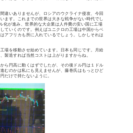
は間違いありませんが、ロシアのウクライナ侵攻、今回
ています。これまでの世界は大きな戦争がない時代でし
バル化が進み、世界的な大企業は人件費の安い国に工場
動していくのです。例えばユニクロの工場は中国からベ
てはアフリカも所に入れているでしょう。しかしそれは
に工場を移動させ始めています。日本も同じです。月給
工、製造すれば当然コストは上がりますからね。
すから円高に動くはずでしたが、その後ドル円は１ドル
が進むのかは私にも見えませんが、藤巻氏はもっとひど
本円だけで持たないように。