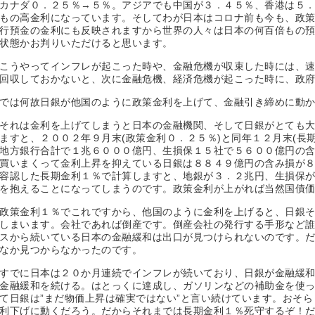
カナダ０．２５％→５％。アジアでも中国が３．４５％、香港は５
もの高金利になっています。そしてわが日本はコロナ前も今も、政
行預金の金利にも反映されますから世界の人々は日本の何百倍もの
状態かお判りいただけると思います。
こうやってインフレが起こった時や、金融危機が収束した時には、
回収しておかないと、次に金融危機、経済危機が起こった時に、政
では何故日銀が他国のように政策金利を上げて、金融引き締めに動
それは金利を上げてしまうと日本の金融機関、そして日銀がとても
ますと、２００２年９月末(政策金利０．２５％)と同年１２月末(長
地方銀行合計で１兆６０００億円、生損保１５社で５６００億円の
買いまくって金利上昇を抑えている日銀は８８４９億円の含み損が
容認した長期金利１％で計算しますと、地銀が３．２兆円、生損保
を抱えることになってしまうのです。政策金利が上がれば当然国債
政策金利１％でこれですから、他国のように金利を上げると、日銀
しまいます。会社であれば倒産です。倒産会社の発行する手形など
スから続いている日本の金融緩和は出口が見つけられないのです。
なか見つからなかったのです。
すでに日本は２０か月連続でインフレが続いており、日銀が金融緩
金融緩和を続ける。はとっくに達成し、ガソリンなどの補助金を使
て日銀は”まだ物価上昇は確実ではない”と言い続けています。おそ
利下げに動くだろう。だからそれまでは長期金利１％死守するぞ！