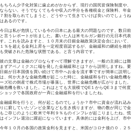
もちろん少子化対策に歯止めがかからず、現行の国民皆保険制度や
ならない。そうでなくても今や収入の半分を各種税金と保険料、年
７割を取られてしまうと、どうやって生きていけば良いのでしょう
はあるのです。
今日は私が危惧している今の日本にある最大の問題なのです。数日
と言うレポートが出ました。書いた人は米モルガン銀行の元日本代
す。これを読みますと、１０月末の日銀金融政策決定会合において
１％を超える金利上昇を一定程度容認するが、金融緩和の継続を維
も突破された危険な状態である。と言う内容です。
彼の文章は金融のプロならすべて理解できますが、一般の主婦には
まずアベノミクスに端を発した金融緩和とは？から説明しますね。
日銀が日本国債を買い続けて市中へお金を流す事ですが簡単に説明
は、何か大きな金融危機が起こった時に、金融緩和を行い金融危機
ーズ社の倒産で株式市場が暴落し、世界に金融危機が広がりました
融危機を救いました。これはとても大規模でQE１からQE３まで何
ショックで各国政府が一斉に金融緩和を行いましたね。
金融緩和を行うと、何が起こるのでしょうか？市中に資金が流れ込
りに窮していたゾンビ企業なども生き残りますが、物の数が同じで
もご存じのように欧米で年利９％ものインフレが起こりましたね。
はインフレ退治に躍起になっています。具体的には金利を上げ、市
今年１０月の各国の政策金利を見ますと、米国がコロナ後の０．２