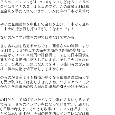
．７５％、インフレがすごいメキシコなどは８．２５％
策金利はマイナス０．１％なのです。この政策金利は銀
預金金利を手に入れています。いかに今の日本が異常な
速やかに金融緩和を中止して金利を上げ、市中から金を
府、中央銀行は何も打つ手がなくなるのです！
かないのか？マジ世界の中で日本だけですから。
大きな含み損を抱えるからです。藤巻さんの試算により
期金利０．５％)時点での保有国債の含み損の増加は、
含み益から３６００億円の評価損に、そして日本国債を
８兆８０００億円に拡大しています。そして今回日銀が
が１２．１兆円、日銀はなんと２４．６兆円もの含み損
価格、債券先物は値下がりしますからね。
そのものが資産よりも負債が多くなる債務超過に陥って
誰も受け取りたくはありませんよね。つまりアベノミク
だからこそ黒田氏の後の日銀新総裁の引き受け手がなか
和の目的として掲げていたインフレ率が２％になるまで
っても２．８％のインフレ率になっていますが、頑とし
らく日銀の考えは、そのうち欧米のインフレは収まって
だと私は思いますが、今回の世界的なインフレは実は根